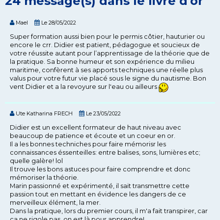
24 message(s) dans le livre d'or
Mael
Le 28/05/2022
Super formation aussi bien pour le permis côtier, hauturier ou
encore le crr. Didier est patient, pédagogue et soucieux de
votre réussite autant pour l’apprentissage de la théorie que de
la pratique. Sa bonne humeur et son expérience du milieu
maritime, confèrent à ses apports techniques une réelle plus
valus pour votre futur vie placé sous le signe du nautisme. Bon
vent Didier et a la revoyure sur l'eau ou ailleurs
Ute Katharina FRECH
Le 23/05/2022
Didier est un excellent formateur de haut niveau avec
beaucoup de patience et écoute et un coeur en or.
Il a les bonnes techniches pour faire mémorisr les
connaissances éssenteilles: entre balises, sons, lumières etc;
quelle galère! lol
Il trouve les bons astuces pour faire comprendre et donc
mémoriser la théorie.
Marin passionné et expérimenté, il sait transmettre cette
passion tout en mettant en évidence les dangers de ce
merveilleux élément, la mer.
Dans la pratique, lors du premier cours, il m'a fait transpirer, car
ça ne rigole pas, on est là pour apprendre!